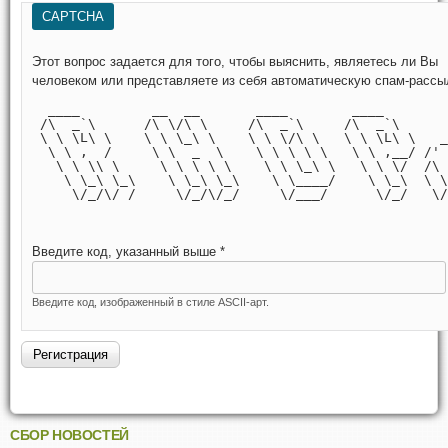
CAPTCHA
Этот вопрос задается для того, чтобы выяснить, являетесь ли Вы
человеком или представляете из себя автоматическую спам-рассы
  ____         __  __       ____        ____        
 /\  _`\      /\ \/\ \     /\  _`\     /\  _`\      
 \ \ \L\ \    \ \ \_\ \    \ \ \/\ \   \ \ \L\ \   _
  \ \ ,  /     \ \  _  \    \ \ \ \ \   \ \ ,__/ /' 
   \ \ \\ \     \ \ \ \ \    \ \ \_\ \   \ \ \/  /\ 
    \ \_\ \_\    \ \_\ \_\    \ \____/    \ \_\  \ \
     \/_/\/ /     \/_/\/_/     \/___/      \/_/   \/
Введите код, указанный выше
*
Введите код, изображенный в стиле ASCII-арт.
СБОР НОВОСТЕЙ