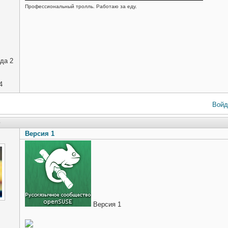
Профессиональный тролль. Работаю за еду.
да 2
4
Войд
8
Версия 1
Версия 1