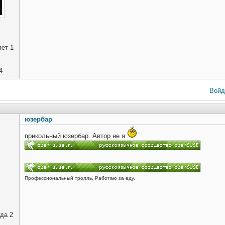
ет 1
4
Войд
юзербар
прикольный юзербар. Автор не я
Профессиональный тролль. Работаю за еду.
да 2