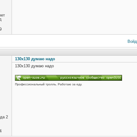
лет
д
9
Войд
130x130 думаю надо
130x130 думаю надо
Профессиональный тролль. Работаю за еду.
да 2
4