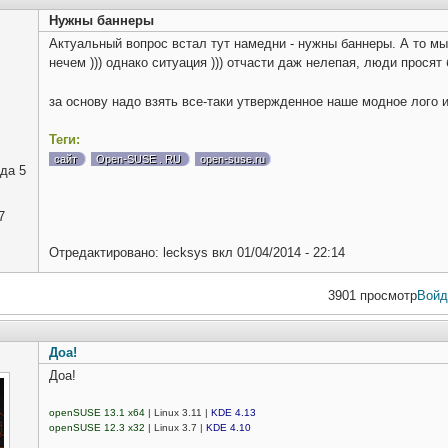
Нужны баннеры
Актуальный вопрос встал тут намедни - нужны баннеры. А то мы
нечем ))) однако ситуация ))) отчасти даж нелепая, люди просят
за основу надо взять все-таки утвержденное наше модное лого и
Теги:
сайт
Open-SUSE . RU
open-suse.ru
да 5
7
Отредактировано:
lecksys
вкл
01/04/2014 - 22:14
3901 просмотр
Войд
Доа!
Доа!
openSUSE 13.1 x64
| Linux 3.11 |
KDE 4.13
openSUSE 12.3 x32
| Linux 3.7 |
KDE 4.10