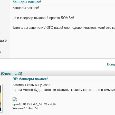
баннеры важнее!
баннеры важнее!
но и юзербар шикарен! просто БОМБА!
блин а вы заценили ЛОГО наше! оно подсвечивается, мля! это кр
да 5
7
Войд
(Ответ на #5)
RE: баннеры важнее!
размеры хоть бы указал.
потом можно будет галочки ставить, какие уже есть, не в смысл
openSUSE 13.1 x86_64 / Xfce 4.10
Windows 8.1 Pro x64