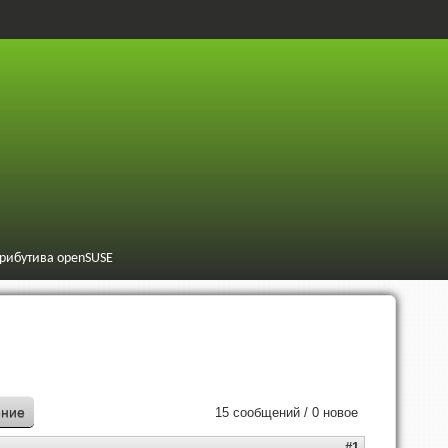
трибутива openSUSE
ение
15 сообщений / 0 новое
#1