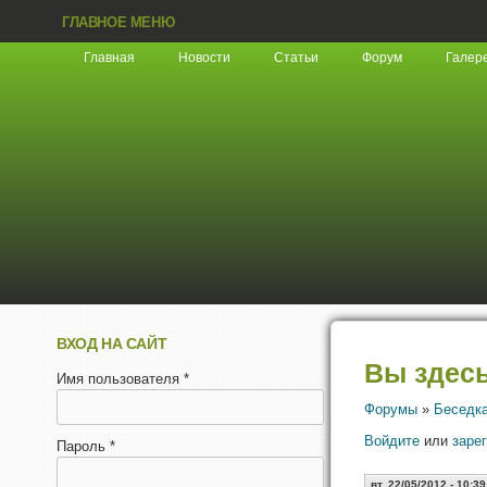
ГЛАВНОЕ МЕНЮ
Главная
Новости
Статьи
Форум
Галер
ВХОД НА САЙТ
Вы здес
Имя пользователя
*
Форумы
»
Беседк
Войдите
или
заре
Пароль
*
вт, 22/05/2012 - 10:39