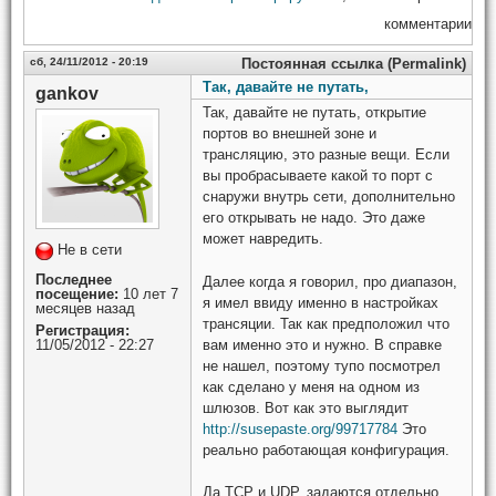
комментарии
сб, 24/11/2012 - 20:19
Постоянная ссылка (Permalink)
Так, давайте не путать,
gankov
Так, давайте не путать, открытие
портов во внешней зоне и
трансляцию, это разные вещи. Если
вы пробрасываете какой то порт с
снаружи внутрь сети, дополнительно
его открывать не надо. Это даже
может навредить.
Не в сети
Последнее
Далее когда я говорил, про диапазон,
посещение:
10 лет 7
я имел ввиду именно в настройках
месяцев назад
трансяции. Так как предположил что
Регистрация:
вам именно это и нужно. В справке
11/05/2012 - 22:27
не нашел, поэтому тупо посмотрел
как сделано у меня на одном из
шлюзов. Вот как это выглядит
http://susepaste.org/99717784
Это
реально работающая конфигурация.
Да TCP и UDP, задаются отдельно,