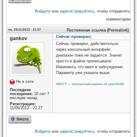
Войдите
или
зарегистрируйтесь
, чтобы отправлять
комментарии
пн, 26/11/2012 - 21:57
Постоянная ссылка (Permalink)
Сейчас проверил,
gankov
Сейчас проверил, действительно
через консольный интерфейс
диапазон тоже не задается. Значит
просто в файле прописывали.
Извиняюсь что ввел в заблуждение.
Параметр уже указали выше.
Не в сети
ХВОСТ — электронный журнал об openSUSE
Последнее
посещение:
10 лет 7
месяцев назад
Регистрация:
11/05/2012 - 22:27
Вверху
Войдите
или
зарегистрируйтесь
, чтобы отправлять