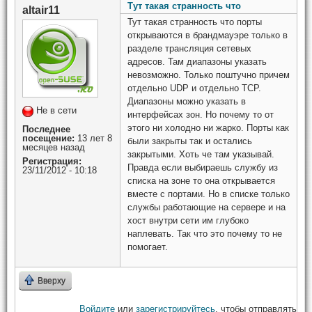
Тут такая странность что
altair11
Тут такая странность что порты
открываются в брандмауэре только в
разделе трансляция сетевых
адресов. Там диапазоны указать
невозможно. Только поштучно причем
отдельно UDP и отдельно TCP.
Диапазоны можно указать в
Не в сети
интерфейсах зон. Но почему то от
этого ни холодно ни жарко. Порты как
Последнее
посещение:
13 лет 8
были закрыты так и остались
месяцев назад
закрытыми. Хоть че там указывай.
Регистрация:
Правда если выбираешь службу из
23/11/2012 - 10:18
списка на зоне то она открывается
вместе с портами. Но в списке только
службы работающие на сервере и на
хост внутри сети им глубоко
наплевать. Так что это почему то не
помогает.
Вверху
Войдите
или
зарегистрируйтесь
, чтобы отправлять