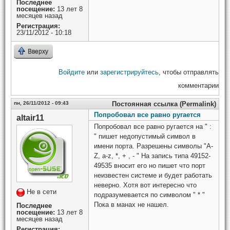
Последнее
посещение:
13 лет 8
месяцев назад
Регистрация:
23/11/2012 - 10:18
Вверху
Войдите
или
зарегистрируйтесь
, чтобы отправлять
комментарии
пн, 26/11/2012 - 09:43
Постоянная ссылка (Permalink)
Попробовал все равно ругается
altair11
Попробовал все равно ругается на " :
" пишет недопустимый символ в
имени порта. Разрешены символы "A-
Z, a-z, *, + , - " На запись типа 49152-
49535 вносит его но пишет что порт
неизвестен системе и будет работать
неверно. Хотя вот интересно что
Не в сети
подразумевается по символом " * "
Пока в манах не нашел.
Последнее
посещение:
13 лет 8
месяцев назад
Регистрация: