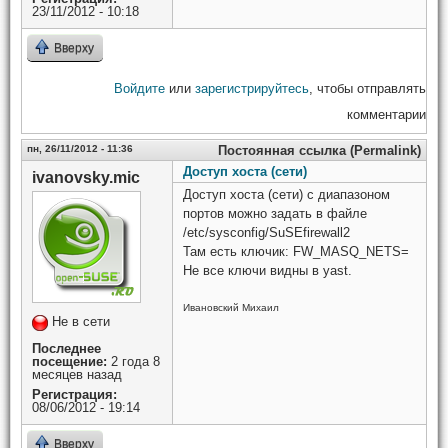
23/11/2012 - 10:18
Вверху
Войдите
или
зарегистрируйтесь
, чтобы отправлять
комментарии
пн, 26/11/2012 - 11:36
Постоянная ссылка (Permalink)
Доступ хоста (сети)
ivanovsky.mic
Доступ хоста (сети) с диапазоном
портов можно задать в файле
/etc/sysconfig/SuSEfirewall2
Там есть ключик: FW_MASQ_NETS=
Не все ключи видны в yast.
Ивановский Михаил
Не в сети
Последнее
посещение:
2 года 8
месяцев назад
Регистрация:
08/06/2012 - 19:14
Вверху