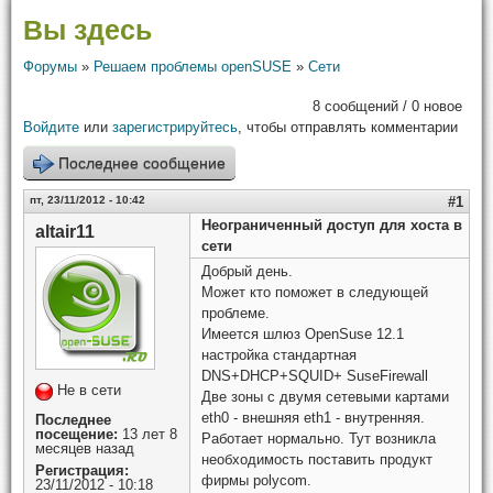
Вы здесь
Форумы
»
Решаем проблемы openSUSE
»
Сети
8 сообщений / 0 новое
Войдите
или
зарегистрируйтесь
, чтобы отправлять комментарии
Последнее сообщение
пт, 23/11/2012 - 10:42
#1
Неограниченный доступ для хоста в
altair11
сети
Добрый день.
Может кто поможет в следующей
проблеме.
Имеется шлюз OpenSuse 12.1
настройка стандартная
DNS+DHCP+SQUID+ SuseFirewall
Не в сети
Две зоны с двумя сетевыми картами
eth0 - внешняя eth1 - внутренняя.
Последнее
посещение:
13 лет 8
Работает нормально. Тут возникла
месяцев назад
необходимость поставить продукт
Регистрация:
фирмы polycom.
23/11/2012 - 10:18