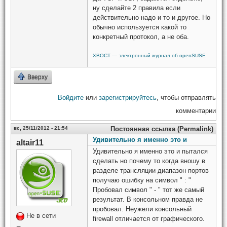
ну сделайте 2 правила если
действительно надо и то и другое. Но
обычно используется какой то
конкретный протокол, а не оба.
ХВОСТ — электронный журнал об openSUSE
Вверху
Войдите
или
зарегистрируйтесь
, чтобы отправлять
комментарии
вс, 25/11/2012 - 21:54
Постоянная ссылка (Permalink)
Удивительно я именно это и
altair11
Удивительно я именно это и пытался
сделать но почему то когда вношу в
разделе трансляции диапазон портов
получаю ошибку на символ " : "
Пробовал символ " - " тот же самый
результат. В консольном правда не
пробовал. Неужели консольный
Не в сети
firewall отличается от графического.