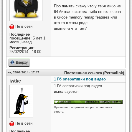
Про память скажу что у тебя либо не
64 битная система либо не включена
в биосе memory remap features или
что то в этом роде.
Не в сети
uname -a что там?
Последнее
посещение:
5 лет 1
месяц назад
Регистрация:
25/02/2014 - 18:00
Вверху
чт, 05/06/2014 - 17:47
Постоянная ссылка (Permalink)
1 Гб оперативки под видео
iwtke
1 Гб оперативки под видео
используется.
Правильно заданный вопрос – половина
ответа.
Не в сети
Последнее