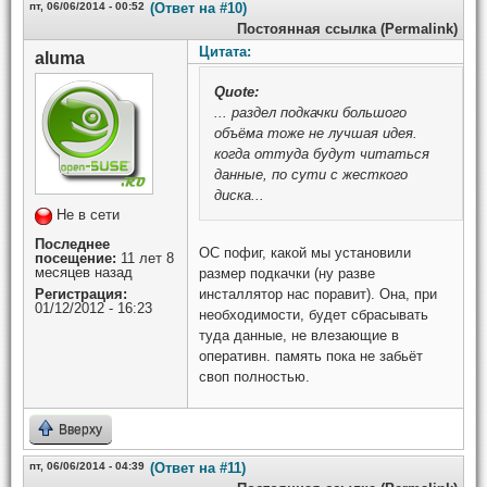
пт, 06/06/2014 - 00:52
(Ответ на #10)
Постоянная ссылка (Permalink)
Цитата:
aluma
Quote:
... раздел подкачки большого
объёма тоже не лучшая идея.
когда оттуда будут читаться
данные, по сути с жесткого
диска...
Не в сети
Последнее
ОС пофиг, какой мы установили
посещение:
11 лет 8
месяцев назад
размер подкачки (ну разве
инсталлятор нас поравит). Она, при
Регистрация:
01/12/2012 - 16:23
необходимости, будет сбрасывать
туда данные, не влезающие в
оперативн. память пока не забьёт
своп полностью.
Вверху
пт, 06/06/2014 - 04:39
(Ответ на #11)