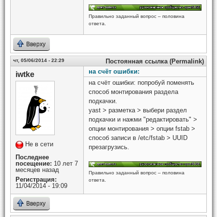
Правильно заданный вопрос – половина
ответа.
Вверху
чт, 05/06/2014 - 22:29
Постоянная ссылка (Permalink)
на счёт ошибки:
iwtke
на счёт ошибки: попробуй поменять
способ монтирования раздела
подкачки.
yast > разметка > выбери раздел
подкачки и нажми "редактировать" >
опции монтирования > опции fstab >
способ записи в /etc/fstab > UUID
Не в сети
презагрузись.
Последнее
посещение:
10 лет 7
месяцев назад
Правильно заданный вопрос – половина
Регистрация:
ответа.
11/04/2014 - 19:09
Вверху