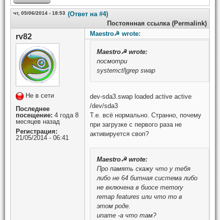
чт, 05/06/2014 - 18:53
(Ответ на #4)
Постоянная ссылка (Permalink)
Maestro☭ wrote:
rv82
Maestro☭
wrote:
посмотри
systemctl|grep swap
Не в сети
dev-sda3.swap loaded active active
/dev/sda3
Последнее
Т.е. всё нормально. Странно, почему
посещение:
4 года 8
месяцев назад
при загрузке с первого раза не
Регистрация:
активируется своп?
21/05/2014 - 06:41
Maestro☭
wrote:
Про память скажу что у тебя
либо не 64 битная система либо
не включена в биосе memory
remap features или что то в
этом роде.
uname -a что там?