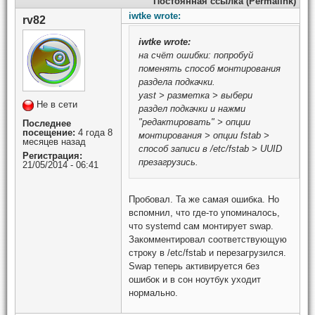
Постоянная ссылка (Permalink)
iwtke wrote:
rv82
iwtke
wrote:
на счёт ошибки: попробуй
поменять способ монтирования
раздела подкачки.
yast > разметка > выбери
Не в сети
раздел подкачки и нажми
"редактировать" > опции
Последнее
посещение:
4 года 8
монтирования > опции fstab >
месяцев назад
способ записи в /etc/fstab > UUID
Регистрация:
презагрузись.
21/05/2014 - 06:41
Пробовал. Та же самая ошибка. Но
вспомнил, что где-то упоминалось,
что systemd сам монтирует swap.
Закомментировал соответствующую
строку в /etc/fstab и перезагрузился.
Swap теперь активируется без
ошибок и в сон ноутбук уходит
нормально.