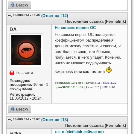
Вверху
пт, 06/06/2014 - 07:48
(Ответ на #12)
Постоянная ссылка (Permalink)
Не совсем верно: ОС
DA
Не совсем верно: ОС пользуется
коэффициентом распределения
данных между памятью и свопом, и
чем больше своп, тем больше,
получается, в него упадёт. Конечно,
никто не мешает подкручивать
swapiness (или как там его)
Не в сети
Последнее
openSUSE 13.1 x64
| Linux 3.11 |
KDE 4.13
посещение:
10 лет 1
openSUSE 12.3 x32
| Linux 3.7 |
KDE 4.10
месяц назад
Регистрация:
11/05/2012 - 18:24
Вверху
пт, 06/06/2014 - 09:07
(Ответ на #13)
Постоянная ссылка (Permalink)
т.е. в /etc/fstab сейчас нет
iwtke