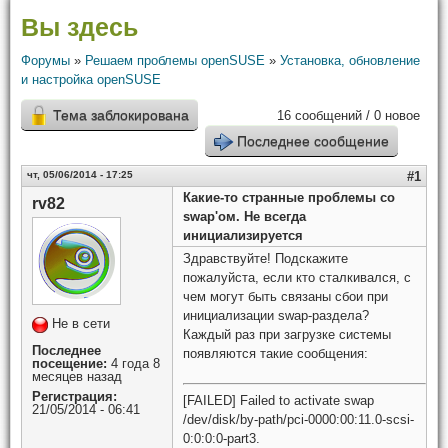
Вы здесь
Форумы
»
Решаем проблемы openSUSE
»
Установка, обновление
и настройка openSUSE
Тема заблокирована
16 сообщений / 0 новое
Последнее сообщение
чт, 05/06/2014 - 17:25
#1
Какие-то странные проблемы со
rv82
swap'ом. Не всегда
инициализируется
Здравствуйте! Подскажите
пожалуйста, если кто сталкивался, с
чем могут быть связаны сбои при
инициализации swap-раздела?
Не в сети
Каждый раз при загрузке системы
Последнее
появляются такие сообщения:
посещение:
4 года 8
месяцев назад
Регистрация:
[FAILED] Failed to activate swap
21/05/2014 - 06:41
/dev/disk/by-path/pci-0000:00:11.0-scsi-
0:0:0:0-part3.