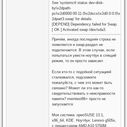
See 'systemctl status dev-disk-
by\x2dpath-
pci\x2d0000:00:11.0\x2dscsi\x2d0:0:0:0\x
2dpart3.swap' for details.
[DEPEND] Dependency failed for Swap.
[ OK ] Activated swap /dev/sda3.
Причём, иногда последняя строка не
появляется и swap-раздел не
подключается. В этом случае, если
попытаться увести ноутбук в спящий
режим, то он просто зависает.
Если кто-то с подобной ситуацией
сталкивался, подскажите
пожалуйста, с чем это может быть
связано? Может ли это как-то
свидетельствовать о неисправности
памяти? memtest86+ просто не
запускается.
Моя система: openSUSE 13.1,
x86_64, KDE. Ноутбук: Lenovo g505s,
с процессором AMD A10 5750M.