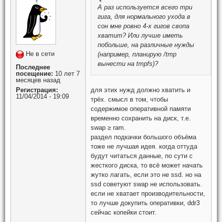
А раз используется всего три
гига, для нормального ухода в
сон мне ровно 4-х гигов свопа
хватит? Или лучше иметь
побольше, на различные нужды
Не в сети
(например, планирую /tmp
вынести на tmpfs)?
Последнее
посещение:
10 лет 7
месяцев назад
для этих нужд должно хватить и
Регистрация:
11/04/2014 - 19:09
трёх. смысл в том, чтобы
содержимое оперативной памяти
временно сохранить на диск, т.е.
swap ≥ ram.
раздел подкачки большого объёма
тоже не лучшая идея. когда оттуда
будут читаться данные, по сути с
жесткого диска, то всё может начать
жутко лагать, если это не ssd. но на
ssd советуют swap не использовать.
если не хватает производительности,
то лучше докупить оперативки, ddr3
сейчас копейки стоит.