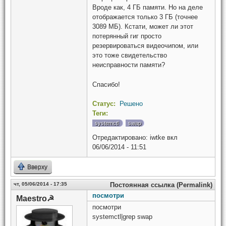
Вроде как, 4 ГБ памяти. Но на деле
отображается только 3 ГБ (точнее
3089 МБ). Кстати, может ли этот
потерянный гиг просто
резервироваться видеочипом, или
это тоже свидетельство
неисправности памяти?
Спасибо!
Статус:
Решено
Теги:
systemctl
swap
Отредактировано:
iwtke
вкл
06/06/2014 - 11:51
Вверху
чт, 05/06/2014 - 17:35
Постоянная ссылка (Permalink)
посмотри
Maestro☭
посмотри
systemctl|grep swap