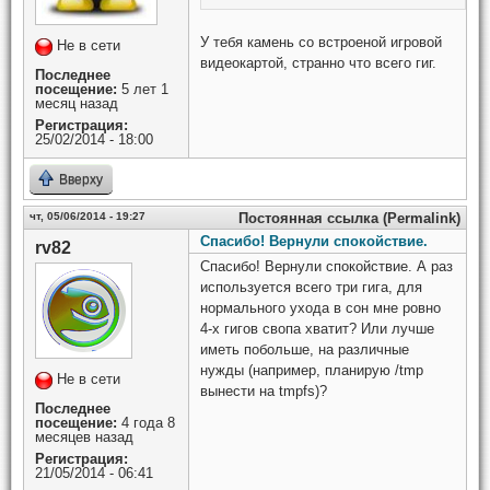
У тебя камень со встроеной игровой
Не в сети
видеокартой, странно что всего гиг.
Последнее
посещение:
5 лет 1
месяц назад
Регистрация:
25/02/2014 - 18:00
Вверху
чт, 05/06/2014 - 19:27
Постоянная ссылка (Permalink)
Спасибо! Вернули спокойствие.
rv82
Спасибо! Вернули спокойствие. А раз
используется всего три гига, для
нормального ухода в сон мне ровно
4-х гигов свопа хватит? Или лучше
иметь побольше, на различные
нужды (например, планирую /tmp
Не в сети
вынести на tmpfs)?
Последнее
посещение:
4 года 8
месяцев назад
Регистрация:
21/05/2014 - 06:41