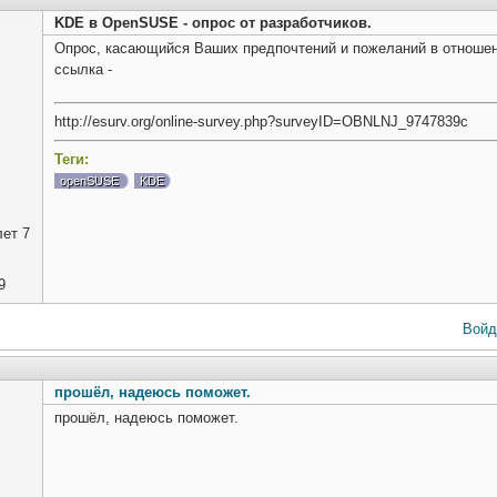
KDE в OpenSUSE - опрос от разработчиков.
Опрос, касающийся Ваших предпочтений и пожеланий в отноше
ссылка -
http://esurv.org/online-survey.php?surveyID=OBNLNJ_9747839c
Теги:
openSUSE
KDE
ет 7
9
Войд
прошёл, надеюсь поможет.
прошёл, надеюсь поможет.