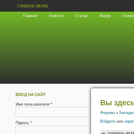
ГЛАВНОЕ МЕНЮ
Главная
Новости
Статьи
Форум
Галер
ВХОД НА САЙТ
Вы здес
Имя пользователя
*
Форумы
»
Беседк
Войдите
или
заре
Пароль
*
вс, 12/10/2014 - 00:2