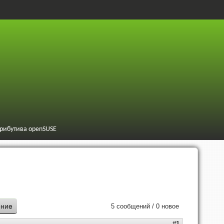
трибутива openSUSE
ение
5 сообщений / 0 новое
#1