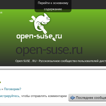
Перейти к основному
содержанию
ея
open-suse.ru
Open-SUSE . RU - Русскоязычное сообщество пользователей дис
ь
а
»
Поговорим?
гистрируйтесь
, чтобы отправлять комментарии
Последнее сообщ
3