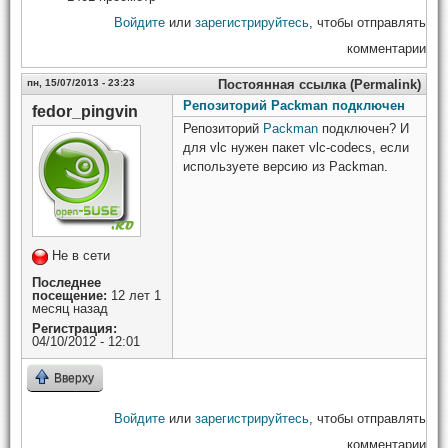
Войдите
или
зарегистрируйтесь
, чтобы отправлять
комментарии
пн, 15/07/2013 - 23:23
Постоянная ссылка (Permalink)
Репозиторий Packman подключен
fedor_pingvin
Репозиторий
Packman
подключен? И
для vlc нужен пакет vlc-codecs, если
используете версию из Packman.
Не в сети
Последнее
посещение:
12 лет 1
месяц назад
Регистрация:
04/10/2012 - 12:01
Вверху
Войдите
или
зарегистрируйтесь
, чтобы отправлять
комментарии