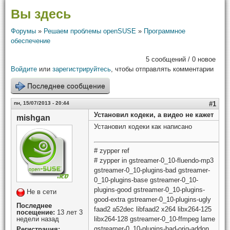
Вы здесь
Форумы
»
Решаем проблемы openSUSE
»
Программное
обеспечение
5 сообщений / 0 новое
Войдите
или
зарегистрируйтесь
, чтобы отправлять комментарии
Последнее сообщение
пн, 15/07/2013 - 20:44
#1
Установил кодеки, а видео не кажет
mishgan
Установил кодеки как написано
# zypper ref
# zypper in gstreamer-0_10-fluendo-mp3
gstreamer-0_10-plugins-bad gstreamer-
0_10-plugins-base gstreamer-0_10-
plugins-good gstreamer-0_10-plugins-
Не в сети
good-extra gstreamer-0_10-plugins-ugly
Последнее
faad2 a52dec libfaad2 x264 libx264-125
посещение:
13 лет 3
недели назад
libx264-128 gstreamer-0_10-ffmpeg lame
gstreamer-0_10-plugins-bad-orig-addon
Регистрация: