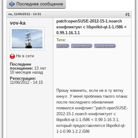
Последнее сообщение
пн, 11/06/2012 - 14:31
#1
patch:openSUSE-2012-15-1.noarch
vov-ka
конфликтует с libpolkit-qt-1-1.i586 <
0.99.1-16.3.1
Теги:
патчи
конфликты
обновление
Не в сети
Последнее
посещение:
13 лет
10 месяцев назад
Регистрация:
11/06/2012 - 14:15
Прошу извинить, если не в ту ветку
кинул. У меня проблема такого плана:
после последнего обновления
появился конфликт:"patch:openSUSE-
2012-15-1.noarch конфликтует с
libpolkit-qt-1-1.i586 < 0.99.1-16.3.1,
который предоставляется libpolkit-qt-
1-1-0.99.1-2.2.i586