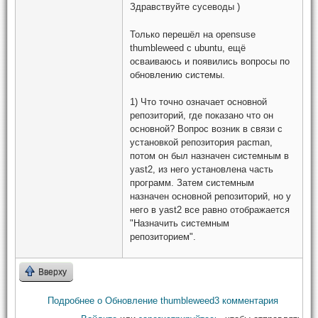
Здравствуйте сусеводы )
Только перешёл на opensuse
thumbleweed с ubuntu, ещё
осваиваюсь и появились вопросы по
обновлению системы.
1) Что точно означает основной
репозиторий, где показано что он
основной? Вопрос возник в связи с
установкой репозитория pacman,
потом он был назначен системным в
yast2, из него установлена часть
программ. Затем системным
назначен основной репозиторий, но у
него в yast2 все равно отображается
"Назначить системным
репозиторием".
Вверху
Подробнее
о Обновление thumbleweed
3 комментария